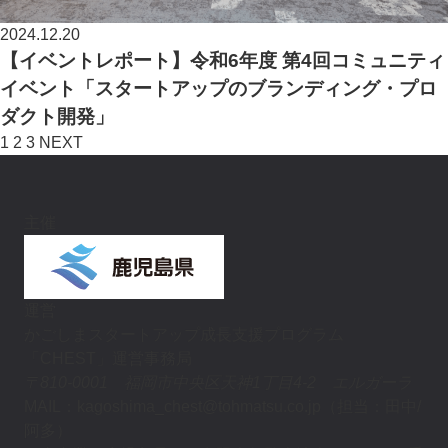
2024.12.20
【イベントレポート】令和6年度 第4回コミュニティ
イベント「スタートアップのブランディング・プロ
ダクト開発」
投
1
2
3
NEXT
稿
の
主催
ペ
ー
運営
ジ
かごしまスタートアップ成長支援プログラム
送
「CHEST」運営事務局
〒810-0001 福岡市中央区天神1丁目4-2 エルガーラ
り
MAIL：kagoshima_chest@tohmatsu.co.jp（担当：田中/
阿多）