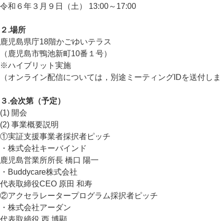
令和６年３月９日（土） 13:00～17:00
２.場所
鹿児島県庁18階かごゆいテラス
（鹿児島市鴨池新町10番１号）
※ハイブリット実施
（オンライン配信については，別途ミーティングIDを送付し
３.会次第（予定）
(1) 開会
(2) 事業概要説明
①実証支援事業者採択者ピッチ
・株式会社キーバインド
鹿児島営業所所長 橋口 陽一
・Buddycare株式会社
代表取締役CEO 原田 和寿
②アクセラレータープログラム採択者ピッチ
・株式会社アーダン
代表取締役 西 博顯