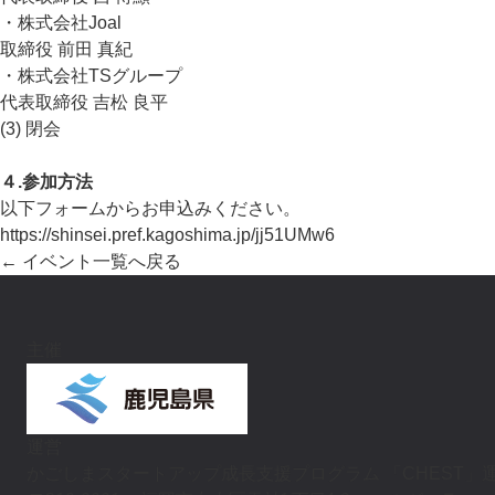
・株式会社Joal
取締役 前田 真紀
・株式会社TSグループ
代表取締役 吉松 良平
(3) 閉会
４.参加方法
以下フォームからお申込みください。
https://shinsei.pref.kagoshima.jp/jj51UMw6
← イベント一覧へ戻る
主催
運営
かごしまスタートアップ成長支援プログラム
「CHEST」