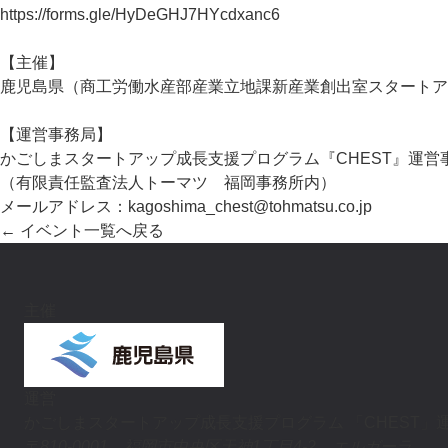
https://forms.gle/HyDeGHJ7HYcdxanc6
【主催】
鹿児島県（商工労働水産部産業立地課新産業創出室スタートア
【運営事務局】
かごしまスタートアップ成長支援プログラム『CHEST』運営
（有限責任監査法人トーマツ 福岡事務所内）
メールアドレス：kagoshima_chest@tohmatsu.co.jp
← イベント一覧へ戻る
主催
運営
かごしまスタートアップ成長支援プログラム
「CHEST」
〒810-0001 福岡市中央区天神1丁目4-2 エルガーラ