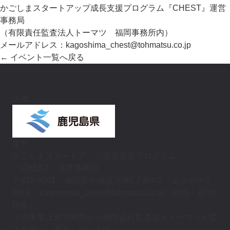
かごしまスタートアップ成長支援プログラム『CHEST』運営
事務局
（有限責任監査法人トーマツ 福岡事務所内）
メールアドレス：kagoshima_chest@tohmatsu.co.jp
← イベント一覧へ戻る
主催
運営
かごしまスタートアップ成長支援プログラム
「CHEST」運営事務局
〒810-0001 福岡市中央区天神1丁目4-2 エルガーラ
MAIL：kagoshima_chest@tohmatsu.co.jp（担当：田中/
阿多）
※当事業は鹿児島県から有限責任監査法人トーマツが委
託を受け、運営しています。