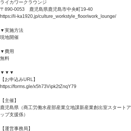
ライカワークラウンジ
〒890-0053 鹿児島県鹿児島市中央町19-40
https://li-ka1920.jp/culture_workstyle_floor/work_lounge/
▼実施方法
現地開催
▼費用
無料
▼▼▼
【お申込みURL】
https://forms.gle/x5h73Vipk2tZnqY79
【主催】
鹿児島県（商工労働水産部産業立地課新産業創出室スタートア
ップ支援係）
【運営事務局】