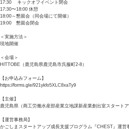
17:30 キックオフイベント閉会
17:30〜18:00 休憩
18:00～懇親会（同会場にて開催）
19:00 懇親会閉会
＜実施方法＞
現地開催
＜会場＞
HITTOBE（鹿児島県鹿児島市呉服町2-8）
【お申込みフォーム】
https://forms.gle/921ykfo5XLC8xaTy9
【主催】
鹿児島県（商工労働水産部産業立地課新産業創出室スタートア
【運営事務局】
かごしまスタートアップ成長支援プログラム『CHEST』運営