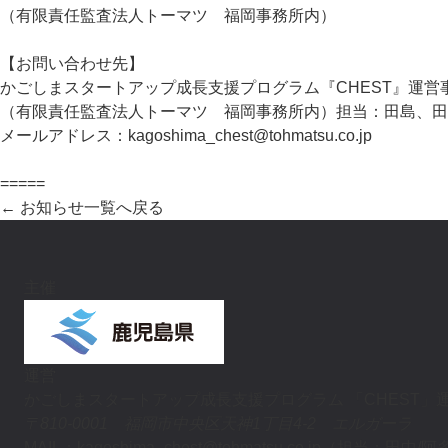
（有限責任監査法人トーマツ 福岡事務所内）
【お問い合わせ先】
かごしまスタートアップ成長支援プログラム『CHEST』運営
（有限責任監査法人トーマツ 福岡事務所内）担当：田島、田
メールアドレス：
kagoshima_chest@tohmatsu.co.jp
=====
← お知らせ一覧へ戻る
主催
運営
かごしまスタートアップ成長支援プログラム
「CHEST」
〒810-0001 福岡市中央区天神1丁目4-2 エルガーラ
MAIL：kagoshima_chest@tohmatsu.co.jp（担当：田中/